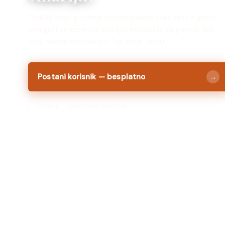
Olakšaj sebi i gostima! Popuni stolove kako želiš, a gostu
omogući da rezervira stol kad mu padne na pamet. Ako
želiš, naplati rezervaciju i "no show" opciju.
Postani korisnik — besplatno
→
Prijava — postojeći korisnik
→