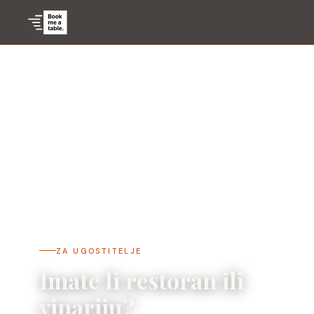
ZA UGOSTITELJE
Imate li restoran ili
vinariju?