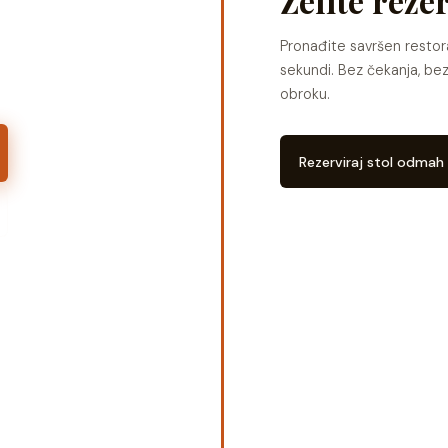
Želite rezer
Pronađite savršen restora
sekundi. Bez čekanja, bez
obroku.
Rezerviraj stol odmah