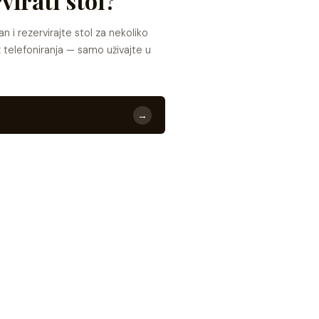
virati stol?
n i rezervirajte stol za nekoliko
 telefoniranja — samo uživajte u
→